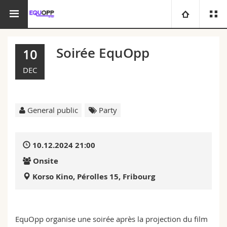
AGEF
Committees
Commission EquOpp
University
Soirée EquOpp
10
Faculties
Studies
DEC
You are
Campus
Theology
General public
Party
Research
Ressources
Law
Prospective students
10.12.2024 21:00
University
Management, Economics and Social sciences
Students
Directory
Onsite
Korso Kino, Pérolles 15, Fribourg
Continuing education
Humanities
Medias
Maps/Orientation
Education
Researchers
Libraries
EquOpp organise une soirée après la projection du film