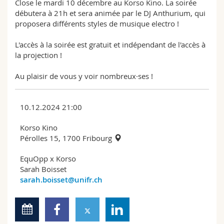
Close le mardi 10 décembre au Korso Kino. La soirée
Science and Medicine
Employees
Webmail
débutera à 21h et sera animée par le DJ Anthurium, qui
proposera différents styles de musique electro !
Interfaculty
PhD students
Course catalogue
L'accès à la soirée est gratuit et indépendant de l'accès à
la projection !
MyUnifr
Au plaisir de vous y voir nombreux·ses !
10.12.2024 21:00
Korso Kino
Pérolles 15, 1700 Fribourg
EquOpp x Korso
Sarah Boisset
sarah.boisset@unifr.ch