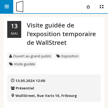
AGEF
Fachschaften
HAA-KA
Université
Visite guidée de
13
l'exposition temporaire
Facultés
Etudes
MAI
de WallStreet
Vous êtes
Campus
Théologie
Ouvert au grand public
Exposition
Recherche
Ressources
Droit
Futurs étudiants
Visite guidée
Université
Sciences économiques et sociales et management
Etudiants
Annuaire du personnel
13.05.2024 12:00
Formation continue
Lettres et sciences humaines
Médias
Plan d'accès
Présentiel
WallStreet, Rue Varis 10, Fribourg
Sciences de l'éducation et de la formation
Chercheurs
Bibliothèques