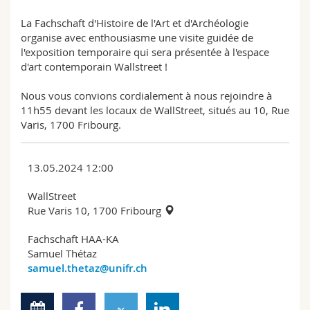
Sciences et médecine
Collaborateurs
Webmail
La Fachschaft d'Histoire de l'Art et d'Archéologie
organise avec enthousiasme une visite guidée de
Interfacultaire
Doctorants
Programme des cours
l'exposition temporaire qui sera présentée à l'espace
d'art contemporain Wallstreet !
MyUnifr
Nous vous convions cordialement à nous rejoindre à
11h55 devant les locaux de WallStreet, situés au 10, Rue
Varis, 1700 Fribourg.
13.05.2024 12:00
WallStreet
Rue Varis 10, 1700 Fribourg
Fachschaft HAA-KA
Samuel Thétaz
samuel.thetaz@unifr.ch