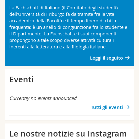
Sciences et médecine
Collaborateurs
Webmail
La Fachschaft di Italiano (il Comitato degli studenti)
dell’Università di Friburgo fa da tramite fra la vita
accademica della Facoltà e il tempo libero di chi la
Interfacultaire
Doctorants
Programme des cours
frequenta: è un anello di congiunzione fra lo studente e
il Dipartimento. La Fachschaft e i suoi componenti
MyUnifr
propongono a tale scopo diverse attività culturali
inerenti alla letteratura e alla filologia italiane.
Leggi il seguito
Eventi
Currently no events announced
Tutti gli eventi
Le nostre notizie su Instagram