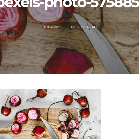
pexels-photo-575885
01/04/2022
0
MINUTE READ