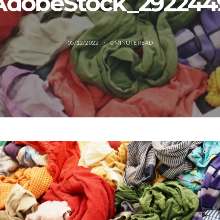
AdobeStock_292244
05/12/2022
0
MINUTE READ