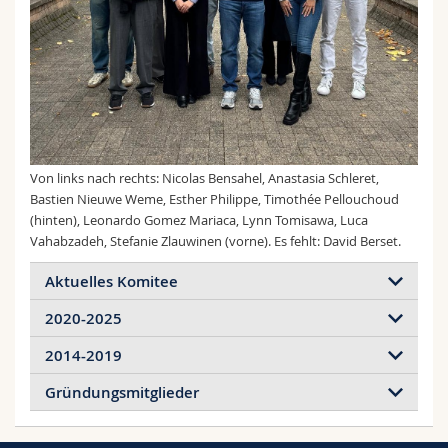
Math.-Nat. und Med. Fak.
Mitarbeitende
Webmail
Interfakultär
Doktorierende
Vorlesungsverzeichnis
MyUnifr
Von links nach rechts: Nicolas Bensahel, Anastasia Schleret,
Bastien Nieuwe Weme, Esther Philippe, Timothée Pellouchoud
(hinten), Leonardo Gomez Mariaca, Lynn Tomisawa, Luca
Vahabzadeh, Stefanie Zlauwinen (vorne). Es fehlt: David Berset.
Aktuelles Komitee
2020-2025
Komitee Herbst 2025
2014-2019
Luca Vahabzadeh
2024-2025
Nicolas Bensahel
Gründungsmitglieder
David Berset
2018-2019
Komitee Frühling 2025
Leonardo Gomez Mariaca
Komitee Frühling 2014
Bastien Nieuwe Weme
Nadia Masson