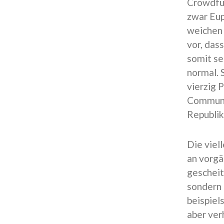
Crowdfun
zwar Eup
weichen 
vor, das
somit se
normal. 
vierzig 
Communit
Republik
Die viel
an vorgä
gescheit
sondern 
beispiel
aber ver