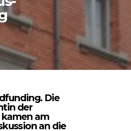
us-
rg
dfunding. Die
ntin der
n kamen am
skussion an die