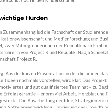
 Zeitpunkt noch in den Kinderschuhen.
 wichtige Hürden
m Zusammenhang lud die Fachschaft der Studierende
kationswissenschaft und Medienforschung und Bus
zwei Mitbegründerinnen der Republik nach Freiburg
sführerin von Project R und Republik, Nadja Schnetzl
schaft Project R.
: Aus der kurzen Präsentation, in der die beiden das
Leitideen nochmals vorstellen, wird klar: Das Projekt 
motiviertes und gut qualifiziertes Team hat – zu Beg
e Erfolgsgarantie – enorm viel Arbeit, Herzblut und 
gesteckt. Die Ausarbeitung der Idee, Strategien zur 
g, Softwareentwicklung, Lancierung des Crowdfundin