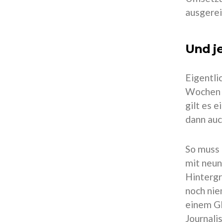
ausgerei
Und j
Eigentlic
Wochen g
gilt es 
dann auc
So muss 
mit neun
Hintergr
noch nie
einem Gl
Journali