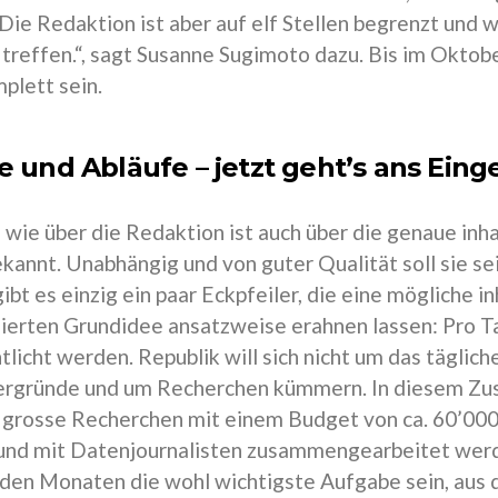
Die Redaktion ist aber auf elf Stellen begrenzt und w
treffen.“, sagt Susanne Sugimoto dazu. Bis im Oktobe
plett sein.
te und Abläufe – jetzt geht’s ans Ein
wie über die Redaktion ist auch über die genaue inh
kannt. Unabhängig und von guter Qualität soll sie se
ibt es einzig ein paar Eckpfeiler, die eine mögliche 
ierten Grundidee ansatzweise erahnen lassen: Pro Tag 
tlicht werden. Republik will sich nicht um das tägli
ergründe und um Recherchen kümmern. In diesem Zu
r grosse Recherchen mit einem Budget von ca. 60’00
nd mit Datenjournalisten zusammengearbeitet werde
n Monaten die wohl wichtigste Aufgabe sein, aus d