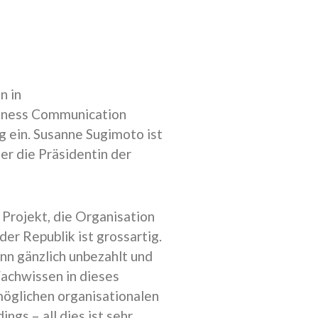
n in
iness Communication
 ein. Susanne Sugimoto ist
er die Präsidentin der
 Projekt, die Organisation
der Republik ist grossartig.
inn gänzlich unbezahlt und
Fachwissen in dieses
möglichen organisationalen
gs – all dies ist sehr