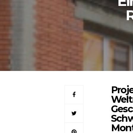
Ei
R
Proj
Welt
Gesc
Schw
Mont