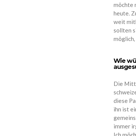
möchte m
heute. Z
weit mit
sollten 
möglich,
Wie wür
ausges
Die Mitt
schweize
diese Pa
ihn ist
gemeinsa
immer ir
Ich möch