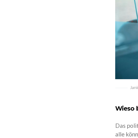
Jan
Wieso b
Das poli
alle kön