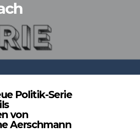
nach
ue Politik-Serie
ls
en von
ine Aerschmann