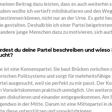
einen Beitrag dazu leisten, dass es auch weiterhin s
udem wollte ich vertieft mitdiskutieren und den Weg
bestimmen können, nicht nur an der Urne. Es geht he
sie gestalten. Deshalb bin ich einer Partei beigetret
 andere junge Menschen dazu zu motivieren, sich auch
dest du deine Partei beschreiben und wieso h
ucht?
e ist eine Konsenspartei. Sie baut Brücken zwischen
rischen Politsystems und sorgt für mehrheitsfähige 
rtei ausgesucht, weil sie perfekt zu mir passt. Der K
 ein Vorwärtskommen praktisch unmöglich. Um weite
m diskutieren und einander entgegenkommen. Am Sch
gendwo in der Mitte. Darum ist eine Mittepartei in d
te diese unterstützen und vorwärtsbringen.