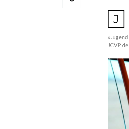
J
«Jugend 
JCVP des