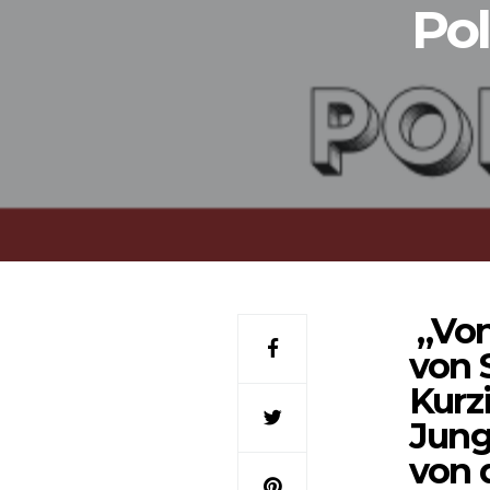
Pol
„Von
von 
Kurz
Jung
von 