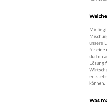
Welche
Mir lieg
Mischung
unsere L
für eine
dürfen a
Lösung f
Wirtscha
entstehe
können.
Was ma