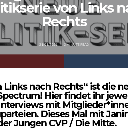
itikserie von Links 
Rechts
31/01/2021
3
MINUTE READ
 Links nach Rechts“ ist die ne
Spectrum! Hier findet ihr jewei
interviews mit Mitglieder*inn
parteien. Dieses Mal mit Jan
der Jungen CVP / Die Mitte.