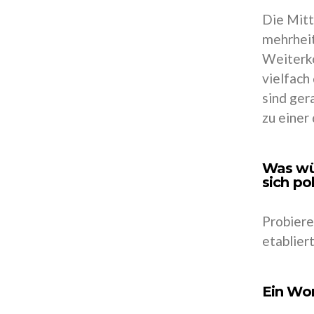
Die Mitt
mehrheit
Weiterko
vielfach
sind ger
zu einer
Was wür
sich po
Probiere
etabliert
Ein Wo