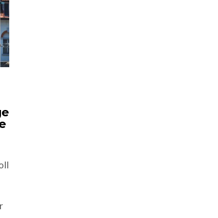
ge
e
oll
r