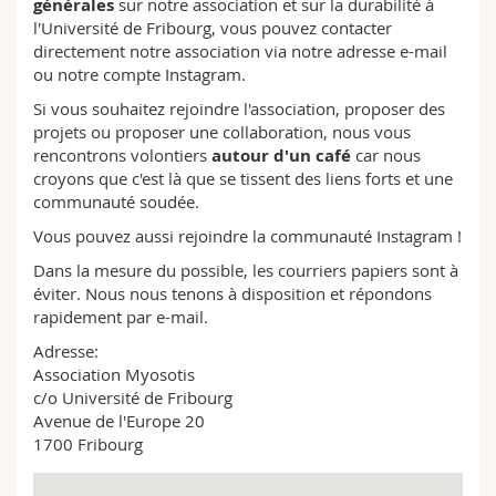
générales
sur notre association et sur la durabilité à
Sciences et médecine
Collaborateurs
Webmail
l'Université de Fribourg, vous pouvez contacter
directement notre association via notre adresse e-mail
ou notre compte Instagram.
Interfacultaire
Doctorants
Programme des cours
Si vous souhaitez rejoindre l'association, proposer des
projets ou proposer une collaboration, nous vous
MyUnifr
rencontrons volontiers
autour d'un café
car nous
croyons que c'est là que se tissent des liens forts et une
communauté soudée.
Vous pouvez aussi rejoindre la communauté Instagram !
Dans la mesure du possible, les courriers papiers sont à
éviter. Nous nous tenons à disposition et répondons
rapidement par e-mail.
Adresse:
Association Myosotis
c/o Université de Fribourg
Avenue de l'Europe 20
1700 Fribourg