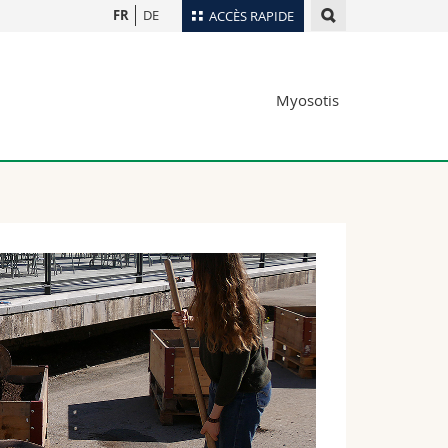
FR
DE
ACCÈS RAPIDE
Annuaire du personnel
Myosotis
Plan d'accès
nts
Bibliothèques
Webmail
rs
Programme des cours
MyUnifr