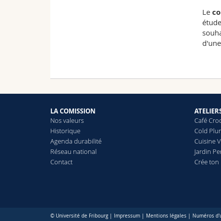
Le
co
étude
souha
d'une
LA COMISSION
ATELIER
Nos valeurs
Café Cro
Historique
Cold Plu
Agenda durabilité
Cuisine 
Réseau national
Jardin P
Contact
Crée ton
© Université de Fribourg |
Impressum
|
Mentions légales
|
Numéros d'