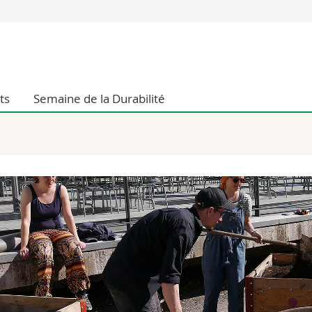
Vous êtes
Futurs étudia
Etudiants
ts
Semaine de la Durabilité
conomiques et sociales et management
Médias
 sciences humaines
Chercheurs
 l'éducation et de la formation
Collaborateu
t médecine
Doctorants
aire