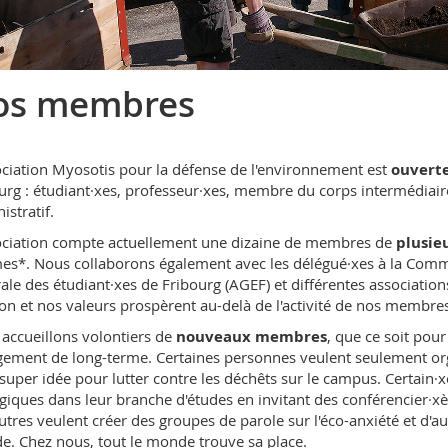
os membres
ociation Myosotis pour la défense de l'environnement est
ouverte
urg : étudiant·xes, professeur·xes, membre du corps intermédiai
istratif.
ociation compte actuellement une dizaine de membres de
plusieu
s*. Nous collaborons également avec les délégué·xes à la Commiss
ale des étudiant·xes de Fribourg (AGEF) et différentes associations
on et nos valeurs prospèrent au-delà de l'activité de nos membres
accueillons volontiers de
nouveaux membres
, que ce soit pou
ement de long-terme. Certaines personnes veulent seulement orga
 super idée pour lutter contre les déchêts sur le campus. Certain·
giques dans leur branche d'études en invitant des conférencier·xè
autres veulent créer des groupes de parole sur l'éco-anxiété et d'au
. Chez nous, tout le monde trouve sa place.