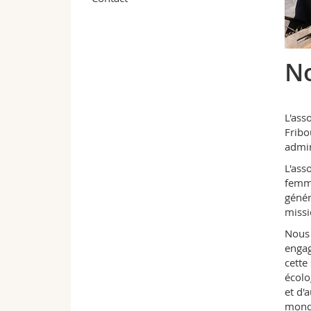
N
L'ass
Fribo
admin
L'ass
femme
génér
missi
Nous 
engag
cette
écolo
et d'
monde