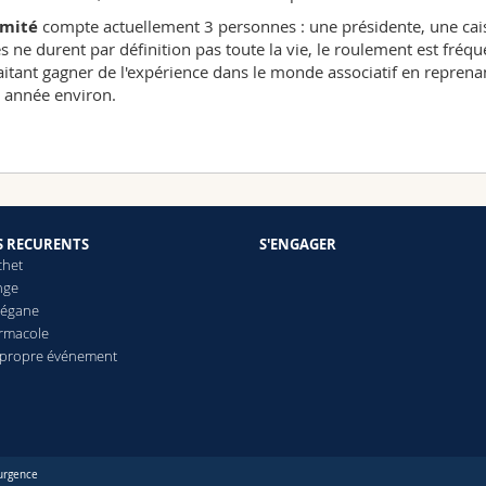
mité
compte actuellement 3 personnes : une présidente, une cais
s ne durent par définition pas toute la vie, le roulement est fréq
itant gagner de l'expérience dans le monde associatif en repren
 année environ.
S RECURENTS
S'ENGAGER
chet
nge
Végane
ermacole
 propre événement
urgence