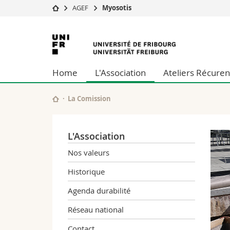
AGEF
Myosotis
Université
Facultés
Université
Etudes
Théologie
de
Campus
Droit
Home
L'Association
Ateliers Récuren
Recherche
Sciences é
Fribourg
Université
Lettres et
Formation continue
Sciences de
La Comission
Sciences e
Interfacult
L'Association
Nos valeurs
Historique
Agenda durabilité
Réseau national
Contact