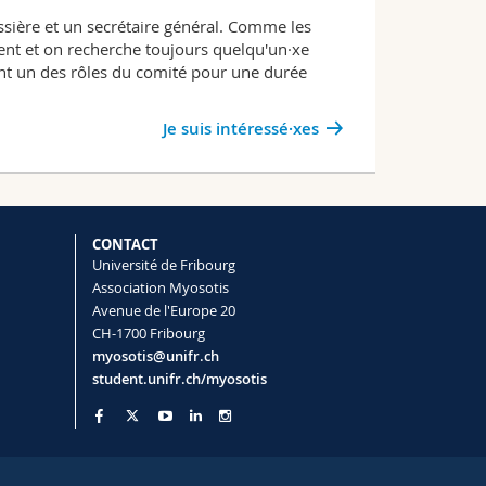
sière et un secrétaire général. Comme les
uent et on recherche toujours quelqu'un·xe
ant un des rôles du comité pour une durée
Je suis intéressé·xes
CONTACT
Université de Fribourg
Association Myosotis
Avenue de l'Europe 20
CH-1700 Fribourg
myosotis@unifr.ch
student.unifr.ch/myosotis