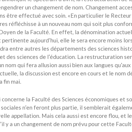
engendrer un changement de nom. Changement accesso
s être effectué avec soin. «En particulier le Recteur
res réfléchisse à un nouveau nom qui soit plus confo
 Doyen de la Faculté. En effet, la dénomination actuel
 pertinente aujourd’hui, elle le sera encore moins lor
ra entre autres les départements des sciences histo
 et des sciences de l’éducation. La restructuration se
un nom qui fera allusion aussi bien aux langues qu’au
actuelle, la discussion est encore en cours et le nom 
a fin mai.
i concerne la Faculté des Sciences économiques et so
 sociales n’en feront plus partie, il semblerait égale
lle appellation. Mais cela aussi est encore flou, et l
s’il y a un changement de nom prévu pour cette Facult