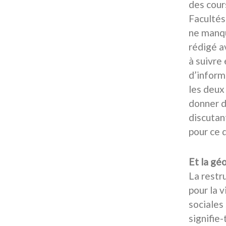
des cour
Facultés
ne manqu
rédigé a
à suivre
d’inform
les deux 
donner de
discutan
pour ce 
Et la gé
La restr
pour la v
sociales
signifie-