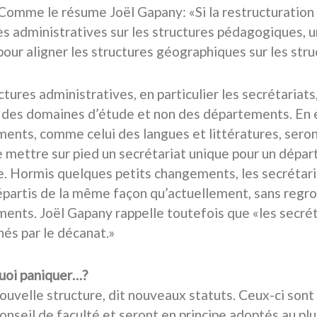
 Comme le résume Joël Gapany: «Si la restructuration v
es administratives sur les structures pédagogiques,
 pour aligner les structures géographiques sur les str
ctures administratives, en particulier les secrétariats
 des domaines d’étude et non des départements. En e
ents, comme celui des langues et littératures, seron
e mettre sur pied un secrétariat unique pour un dépar
e. Hormis quelques petits changements, les secrétari
épartis de la même façon qu’actuellement, sans regr
ents. Joël Gapany rappelle toutefois que «les secrét
és par le décanat.»
uoi paniquer…?
nouvelle structure, dit nouveaux statuts. Ceux-ci son
onseil de faculté et seront en principe adoptés au plu