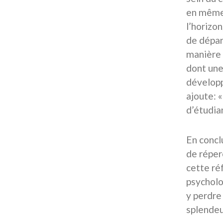
en même 
l’horizon
de dépar
manière 
dont une
développ
ajoute: 
d’étudia
En concl
de réper
cette ré
psycholo
y perdre 
splendeu