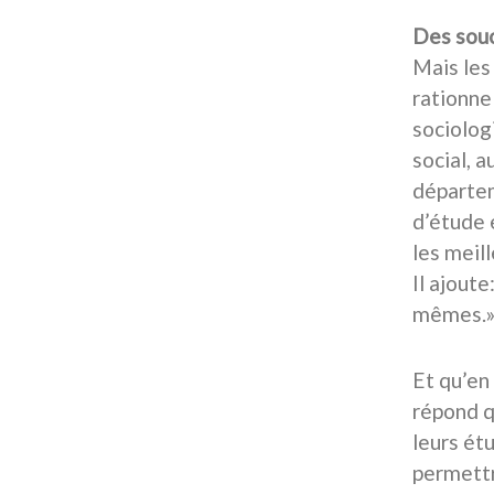
Des souc
Mais les
rationne
sociologi
social, 
départem
d’étude 
les meil
Il ajoute
mêmes.
Et qu’en
répond q
leurs ét
permettr