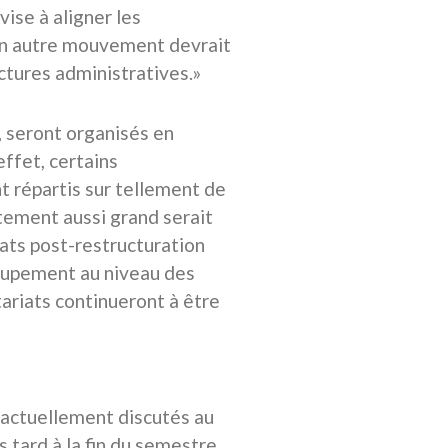
ise à aligner les
 un autre mouvement devrait
uctures administratives.»
, seront organisés en
ffet, certains
t répartis sur tellement de
tement aussi grand serait
ats post-restructuration
oupement au niveau des
ariats continueront à être
t actuellement discutés au
s tard à la fin du semestre,