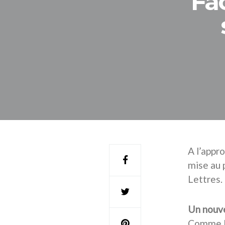
Fac
A l’appr
mise au p
Lettres.
Un nouve
Comme l’