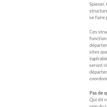
Spieser.
structur
se faire
Ces stru
fonction
départem
sites qu
ingérabl
seront r
départem
coordonn
Pas de q
Qui dit 
sein du c