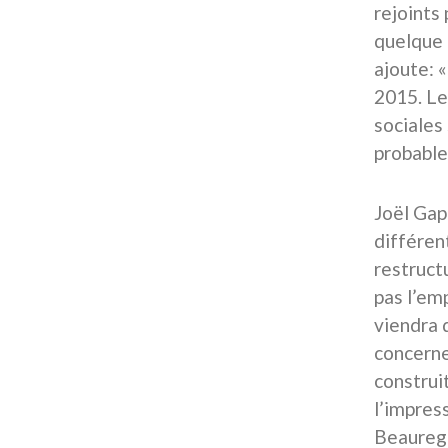
rejoints
quelque 
ajoute: «
2015. Le
sociales
probable
Joël Gapa
différent
restructu
pas l’emp
viendra d
concerne
construit
l’impres
Beaurega