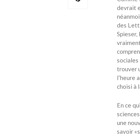
devrait 
néanmoin
des Lett
Spieser,
vraiment
comprend
sociales
trouver 
l’heure 
choisi à l
En ce qu
sciences
une nouve
savoir «