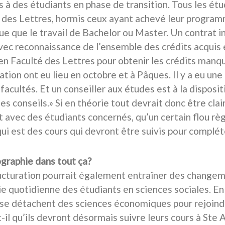
s à des étudiants en phase de transition. Tous les étu
 des Lettres, hormis ceux ayant achevé leur programm
e que le travail de Bachelor ou Master. Un contrat i
vec reconnaissance de l’ensemble des crédits acquis
 en Faculté des Lettres pour obtenir les crédits manq
ation ont eu lieu en octobre et à Pâques. Il y a eu un
facultés. Et un conseiller aux études est à la disposi
s conseils.» Si en théorie tout devrait donc être clair
t avec des étudiants concernés, qu’un certain flou 
qui est des cours qui devront être suivis pour complét
ographie dans tout ça?
ucturation pourrait également entraîner des change
ie quotidienne des étudiants en sciences sociales. En 
 se détachent des sciences économiques pour rejoindre 
t-il qu’ils devront désormais suivre leurs cours à Ste 