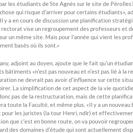
 par les étudiants de Ste Agnès sur le site de Péroll
chose qui risque d’arriver pour certains étudiants», a
Il y a en cours de discussion une planification straté
 rectorat vise un regroupement des professeurs et d
 sur un même site. Mais pour l’année qui vient les pr
ment basés où ils sont.»
ny, adjoint au doyen, ajoute que le fait qu’un étudian
s bâtiments «n’est pas nouveau et n’est pas lié à la res
ration ne devrait pas avoir d’influence sur cette situ
irer. La simplification de cet aspect de la vie quotid
onc pas de la restructuration, mais de cette planifica
ra toute la Faculté, et même plus. «Il y a un nouveau 
 pour les juristes (la tour Henri, ndlr) et effectivemen
sion que c’est en bonne route, on va pouvoir regroupe
rd des domaines d’étude qui sont actuellement disper