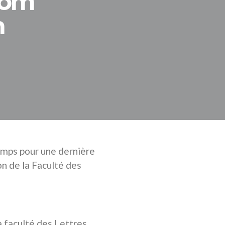
zoom
n
temps pour une dernière
on de la Faculté des
a faculté des Lettres