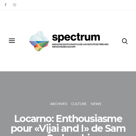
ARCHIVES
CULTURE
NEWS
Locarno: Enthousiasme
pour «Vijai and I» de Sam