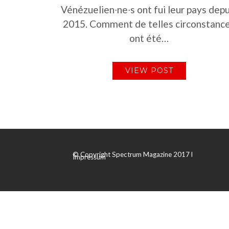
Vénézuelien∙ne∙s ont fui leur pays depu
2015. Comment de telles circonstanc
ont été…
VIEW POST
© Copyright Spectrum Magazine 2017 l
Impressum