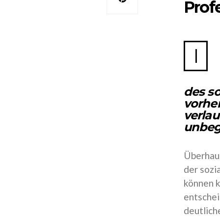
Prof
I
des s
vorhe
verlau
unbeg
Überhaup
der sozia
können k
entschei
deutlich