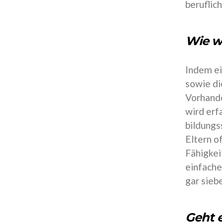
beruflic
Wie wi
Indem ei
sowie di
Vorhande
wird erf
bildungs
Eltern o
Fähigkei
einfache
gar sieb
Geht e