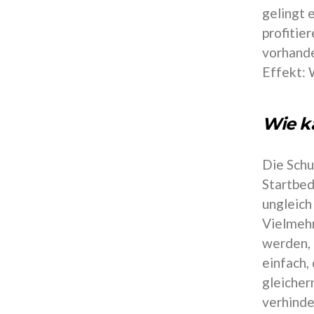
gelingt 
profitie
vorhande
Effekt: 
Wie k
Die Schu
Startbed
ungleich
Vielmehr
werden, 
einfach,
gleicher
verhinde