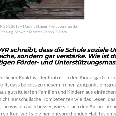
 26.8.2015 – Margrit Stamm, Professorin an der
 Fribourg. Schweiz © Marco Zanoni / Lunax
R schreibt, dass die Schule soziale U
iche, sondern gar verstärke. Wie ist 
ältigen Förder- und Unterstützungsm
ntlicher Punkt ist der Eintritt in den Kindergarten. I
ellt, dass bereits zu diesem frühen Zeitpunkt ein gr
aus gutsituierten Familien und Kindern aus einfachen
 nicht nur schulische Kompetenzen wie das Lesen, das
 sie wissen auch besser, wie sie sich den Autorität
n sollten, weil sie einen entsprechenden Habitus ent