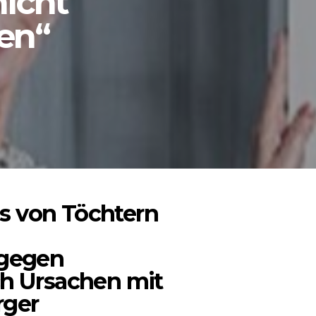
nicht
en“
s von Töchtern
ngegen
ch Ursachen mit
rger