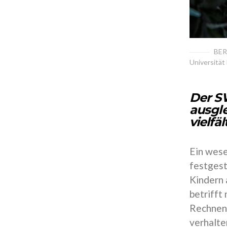
BERN
Universität
Der SW
ausgle
vielf
Ein wese
festgest
Kindern 
betrifft
Rechnen;
verhalte