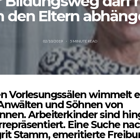
 Bildungsweg darf 
n den Eltern abhäng
02/10/2019
5
MINUTE READ
en Vorlesungssälen wimmelt e
Anwälten und Söhnen von
innen. Arbeiterkinder sind hi
rrepräsentiert. Eine Suche na
rit Stamm, emeritierte Freibu