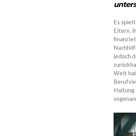
unter
Es spiel
Eltern, 
finanzie
Nachhilf
jedoch d
zurückha
Welt hab
Berufsle
Haltung 
sogenann