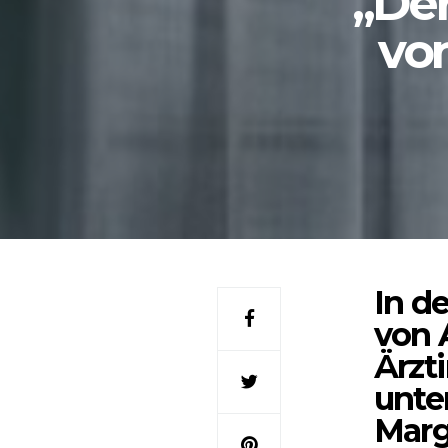
„Der
vo
In d
von 
Ärzt
unte
Marg