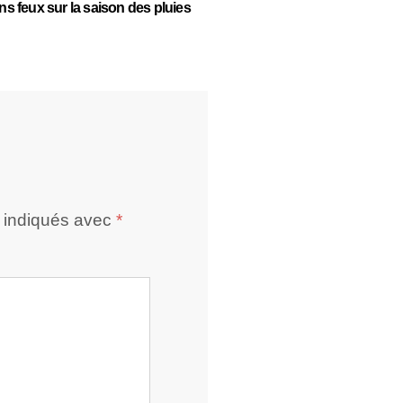
ns feux sur la saison des pluies
«Historias extraordin
surprenant voyage a
l’Argentine
t indiqués avec
*