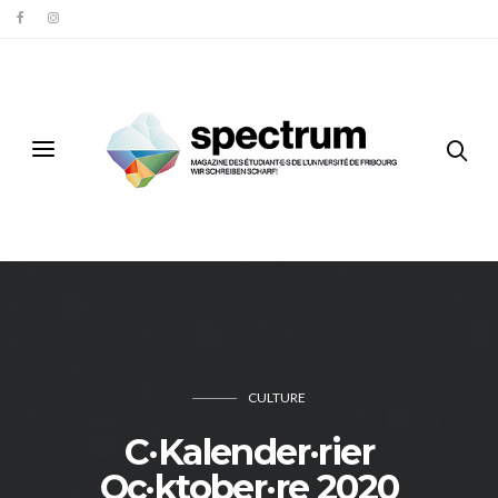
CULTURE
C·Kalender·rier
Oc·ktober·re 2020