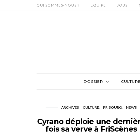
QUI SOMMES-NOUS ?
EQUIPE
JOBS
DOSSIER
CULTUR
ARCHIVES
CULTURE
FRIBOURG
NEWS
Cyrano déploie une derniè
fois sa verve à FriScènes