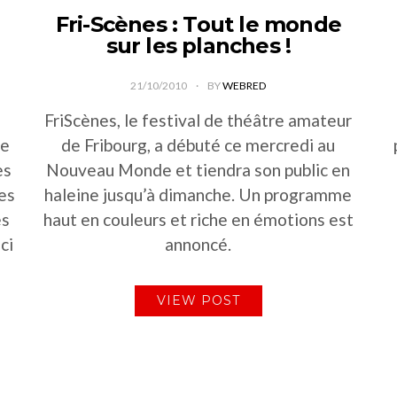
e
Fri-Scènes : Tout le monde
sur les planches !
21/10/2010
BY
WEBRED
FriScènes, le festival de théâtre amateur
de
de Fribourg, a débuté ce mercredi au
es
Nouveau Monde et tiendra son public en
Les
haleine jusqu’à dimanche. Un programme
es
haut en couleurs et riche en émotions est
ci
annoncé.
VIEW POST