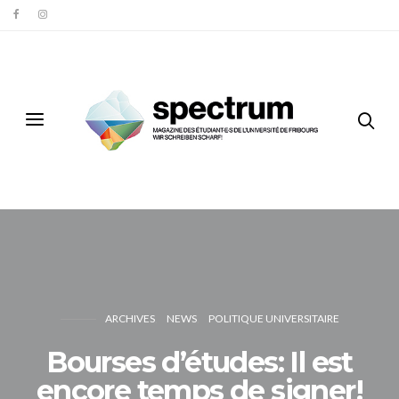
ARCHIVES
NEWS
POLITIQUE UNIVERSITAIRE
Bourses d’études: Il est
encore temps de signer!