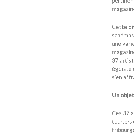
pertinen
magazine
Cette di
schémas 
une vari
magazine
37 artist
égoïste e
s’en aff
Un objet
Ces 37 a
tou·te·s
fribourge