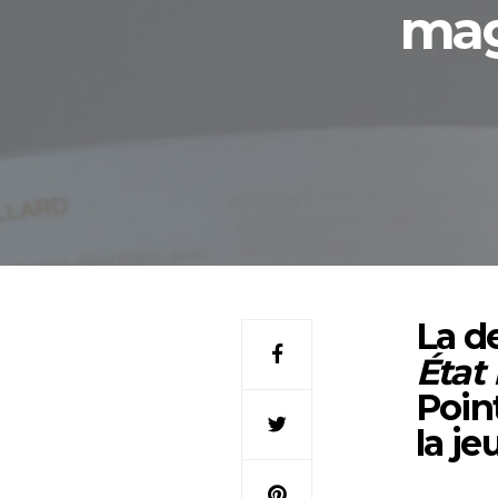
mag
La d
État
Poin
la je