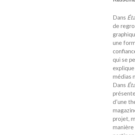
Dans
Ét
de regro
graphiqu
une form
confianc
qui se p
explique
médias n
Dans
Ét
présente
d’une th
magazine
projet, m
manière »