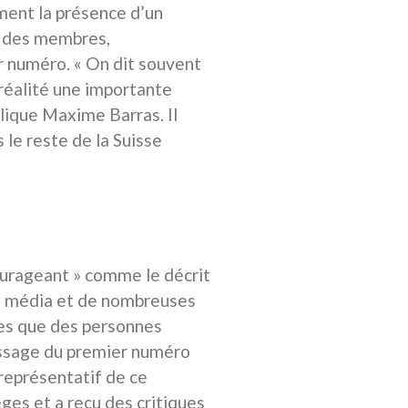
ent la présence d’un
ne des membres,
er numéro. « On dit souvent
n réalité une importante
lique Maxime Barras. Il
s le reste de la Suisse
ourageant » comme le décrit
au média et de nombreuses
stes que des personnes
nissage du premier numéro
représentatif de ce
ges et a reçu des critiques