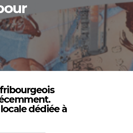
pour
fribourgeois
 récemment.
 locale dédiée à