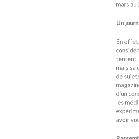
mars au 2
Un journ
En effet
considér
tentent,
mais sa 
de sujet
magazine,
d’un con
les médi
expérimen
avoir vou
Rassembl