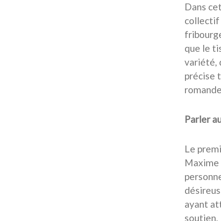
Dans cet
collectif
fribourg
que le ti
variété, 
précise t
romande 
Parler au
Le premi
Maxime B
personne
désireus
ayant at
soutien.