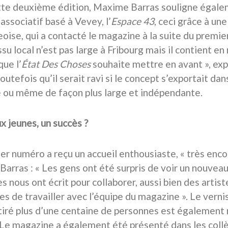
te deuxième édition, Maxime Barras souligne égalem
 associatif basé à Vevey, l’
Espace 43
, ceci grâce à u
eoise, qui a contacté le magazine à la suite du premi
ssu local n’est pas large à Fribourg mais il contient e
que l’
État Des Choses
souhaite mettre en avant », exp
outefois qu’il serait ravi si le concept s’exportait dan
ou même de façon plus large et indépendante.
x jeunes, un succès ?
er numéro a reçu un accueil enthousiaste, « très enc
arras : « Les gens ont été surpris de voir un nouve
s nous ont écrit pour collaborer, aussi bien des arti
es de travailler avec l’équipe du magazine ». Le ver
tiré plus d’une centaine de personnes est également 
 Le magazine a également été présenté dans les collè