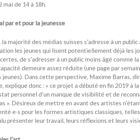
 mai de 14 à 18h.
al par et pour la jeunesse
, la majorité des médias suisses s’adresse à un public
ation les jeunes qui lisent potentiellement déjà les 
 certes, de s’adresser à un public moins âgé comme l
capacité demeure assez réduite (une page par semain
s jeunes). Dans cette perspective, Maxime Barras, di
 explique donc : « ce projet a débuté en fin 2019 à la
stat personnel d’un manque de visibilité et de recon
as ». Désireux de mettre en avant des artistes n’éta
té∙e∙s pour les formes artistiques classiques, telles l
lu présenter leur travail, leurs réflexions et leurs vi
er l’art