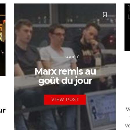
SOCIÉTÉ
Marx remis au
goût du jour
VIEW POST
V
ur
vo