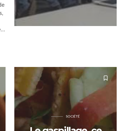
de
s,
e…
SOCIÉTÉ
Le gaspillage, ce