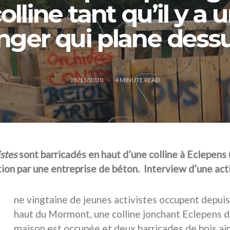
olline tant qu’il y a 
nger qui plane dessu
28/11/2020
4
MINUTE READ
stes
sont barricadés en haut d’une colline à Eclepens 
tion par une entreprise de béton.
Interview d’une acti
ne vingtaine de jeunes activistes occupent depuis
haut du Mormont, une colline jonchant Eclepens d
maison est occupée et deux barricades de bois ai