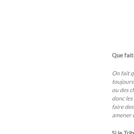
Que fait
On fait q
toujours
ou des c
donc les
faire de
amener d
Si le Tri