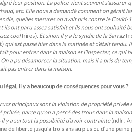
algré leur position. La police vient souvent s’assurer 
chaud, etc. Elle nous a demandé comment on gérait les 
cendie, quelles mesures on avait pris contre le Covid-
et ils ont paru assez satisfait et ils nous ont souhaité 
ssez cool
(rires).
Et sinon il y a le syndic de la Sarraz
(n
t)
qui est passé hier dans la matinée et c’était tendu. I
istait pour entrer dans la maison et l’inspecter, ce qui 
 On a pu désamorcer la situation, mais il a pris du temp
ait pas entrer dans la maison.
u légal, il y a beaucoup de conséquences pour vous ?
trucs principaux sont la violation de propriété privée 
é privée, parce qu’on a percé des trous dans la maiso
 il y a surtout la possibilité d’avoir contrainte
(ndlr : 
ne de liberté jusqu’à trois ans au plus ou d’une peine 