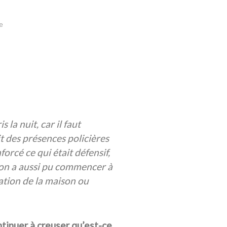
re
 la nuit, car il faut
t des présences policières
orcé ce qui était défensif,
s on a aussi pu commencer à
lation de la maison ou
ontinuer à creuser qu’est-ce