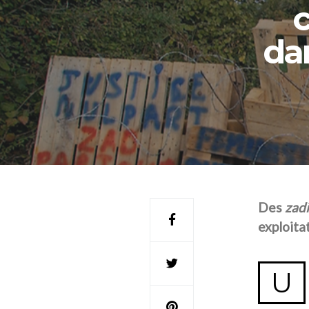
c
da
Des
zadi
exploita
U