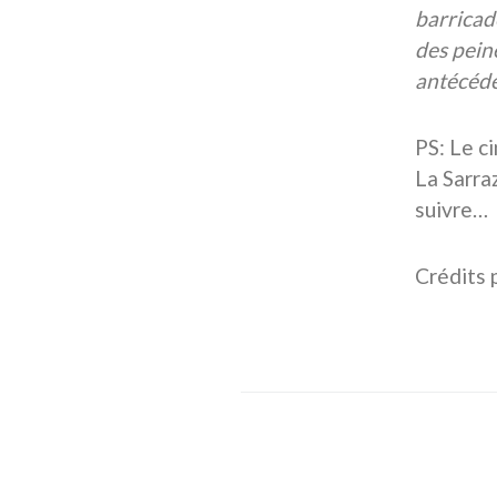
barricade
des pein
antécéde
PS: Le c
La Sarra
suivre…
Crédits 