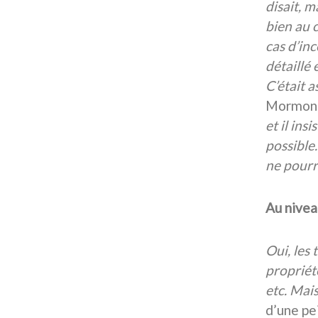
disait, m
bien au 
cas d’in
détaillé 
C’était a
Mormon
et il ins
possible.
ne pourr
Au nivea
Oui, les 
propriét
etc. Mais
d’une pei