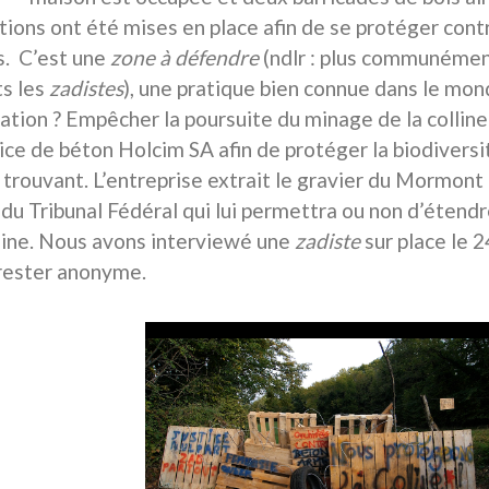
tions ont été mises en place afin de se protéger con
s.
C’est une
zone à défendre
(ndlr : plus communéme
s les
zadistes
), une pratique bien connue dans le mon
ation ? Empêcher la poursuite du minage de la colline 
ice de béton Holcim SA afin de protéger la biodiversit
y trouvant. L’entreprise extrait le gravier du Mormon
 du Tribunal Fédéral qui lui permettra ou non d’étendr
lline. Nous avons interviewé une
zadiste
sur place le 2
rester anonyme.