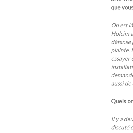
que vous
On est là
Holcim a 
défense 
plainte.
essayer 
installat
demande 
aussi de
Quels on
Il y a de
discuté e