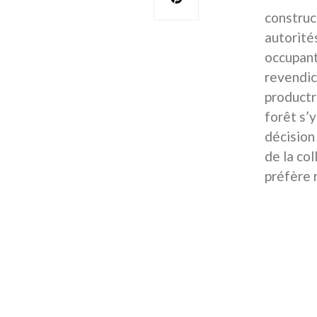
construc
autorité
occupant
revendic
productr
forêt s’
décision
de la co
préfère 