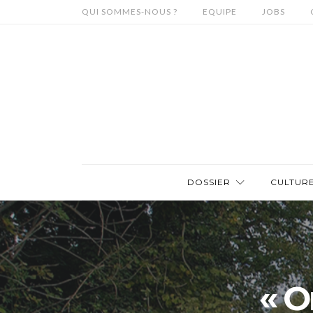
QUI SOMMES-NOUS ?
EQUIPE
JOBS
DOSSIER
CULTUR
« O