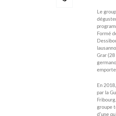
Le groupe
déguster
programm
Formé de
Dessibou
lausanno
Grar (28
germanop
emporter
En 2018,
par la G
Fribourg.
groupe t
d’une qu