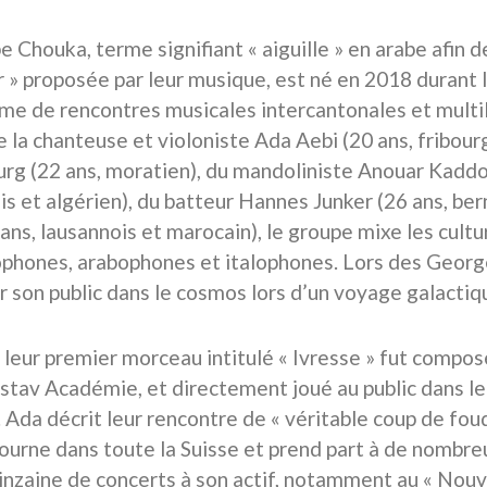
 Chouka, terme signifiant « aiguille » en arabe afin d
 » proposée par leur musique, est né en 2018 durant
e de rencontres musicales intercantonales et multil
 la chanteuse et violoniste Ada Aebi (20 ans, fribou
rg (22 ans, moratien), du mandoliniste Anouar Kaddou
is et algérien), du batteur Hannes Junker (26 ans, ber
 ans, lausannois et marocain), le groupe mixe les cult
hones, arabophones et italophones. Lors des Georges
 son public dans le cosmos lors d’un voyage galactiq
 leur premier morceau intitulé « Ivresse » fut compos
ustav Académie, et directement joué au public dans l
 Ada décrit leur rencontre de « véritable coup de foud
ourne dans toute la Suisse et prend part à de nombreu
inzaine de concerts à son actif, notamment au « Nouve