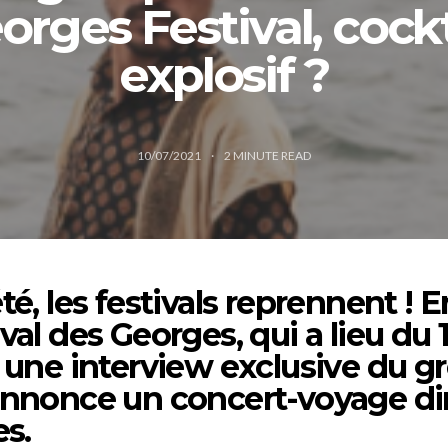
orges Festival, cockt
explosif ?
10/07/2021
2
MINUTE READ
té, les festivals reprennent ! 
val des Georges, qui a lieu du 12
i une interview exclusive du 
annonce un concert-voyage dir
es.