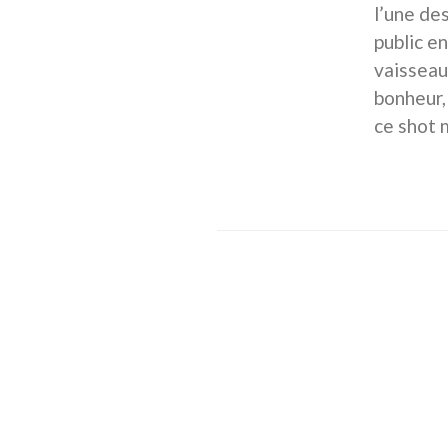
l’une de
public e
vaisseau
bonheur,
ce shot 