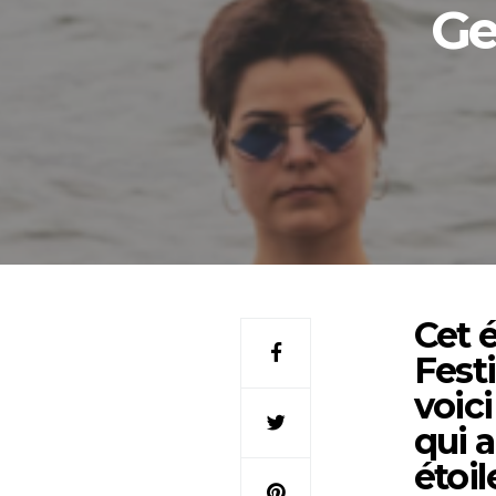
Ge
Cet é
Festi
voic
qui 
étoil