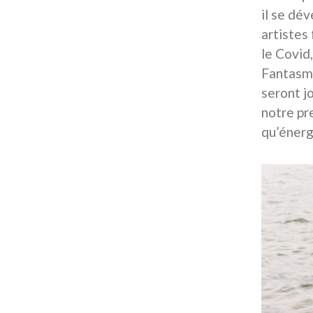
il se dé
artistes
le Covid
Fantasme
seront jo
notre pr
qu’énerg