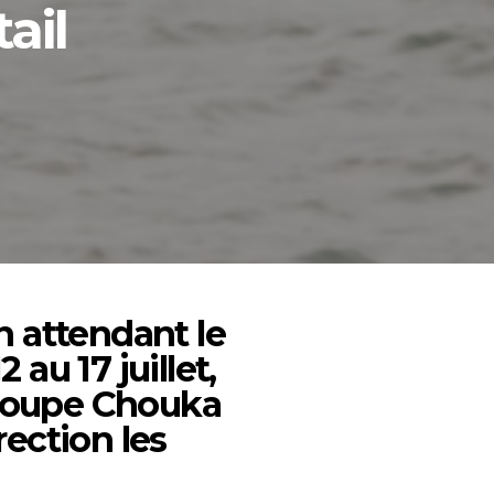
ail
En attendant le
 au 17 juillet,
groupe Chouka
ection les