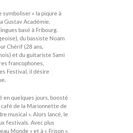
e symboliser « la piqure à
 la Gustav Académie,
ingues basé à Fribourg.
rgeoise), du bassiste Noam
r Chérif (28 ans,
nois) et du guitariste Sami
ures francophones,
 Festival, il désire
ue.
é en quelques jours, boosté
e café de la Marionnette de
re musical ». Alors lancé, le
x festivals. Avec plus
au Monde » et à « Frison »,