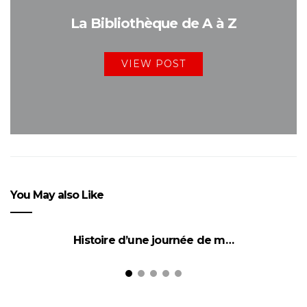
La Bibliothèque de A à Z
VIEW POST
You May also Like
Histoire d’une journée de m…
A